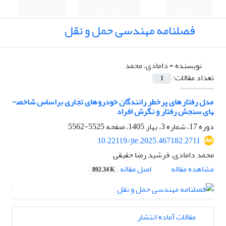
English
ورود به سامانه
ثبت نام
فصلنامه مهندسی حمل و نقل
نویسنده =
دامادی، محمد
تعداد مقالات:
1
مدل رفتارهای پرخطر رانندگان خودروهای تجاری براساس شاخص­
های سنجش رفتار و نگرش افراد
دوره 17، شماره 3، بهار 1405، صفحه
5525-5562
10.22119/jte.2025.467182.2711
محمد دامادی، فرشید رضا حقیقی
اصل مقاله
مشاهده مقاله
892.34 K
مقالات آماده انتشار