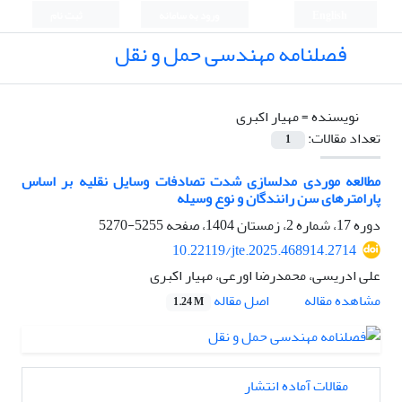
English
ورود به سامانه
ثبت نام
فصلنامه مهندسی حمل و نقل
نویسنده =
مهیار اکبری
تعداد مقالات:
1
مطالعه موردی مدلسازی شدت تصادفات وسایل نقلیه بر اساس
پارامترهای سن رانندگان و نوع وسیله
دوره 17، شماره 2، زمستان 1404، صفحه
5255-5270
10.22119/jte.2025.468914.2714
علی ادریسی، محمدرضا اورعی، مهیار اکبری
اصل مقاله
مشاهده مقاله
1.24 M
مقالات آماده انتشار