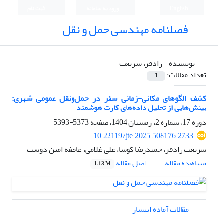
English
ورود به سامانه
ثبت نام
فصلنامه مهندسی حمل و نقل
نویسنده =
رادفر، شریعت
تعداد مقالات:
1
کشف الگوهای مکانی-زمانی سفر در حمل‌ونقل عمومی شهری:
بینش‌هایی از تحلیل داده‌های کارت هوشمند
دوره 17، شماره 2، زمستان 1404، صفحه
5373-5393
10.22119/jte.2025.508176.2733
شریعت رادفر، حمیدرضا کوشا، علی غلامی، عاطفه امین دوست
اصل مقاله
مشاهده مقاله
1.13 M
مقالات آماده انتشار