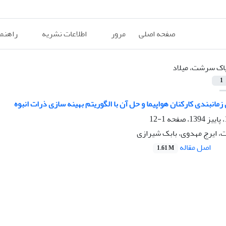
صفحه اصلی
مرور
اطلاعات نشریه
راهنم
اک سرشت، میلاد
1
مان‏بندی کارکنان هواپیما و حل آن با الگوریتم بهینه سازی ذرات انبوه
1-12
، ایرج مهدوی، بابک شیرازی
اصل مقاله
1.61 M