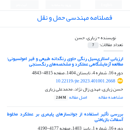
English
ورود به سامانه
ثبت نام
فصلنامه مهندسی حمل و نقل
نویسنده =
زیاری، حسن
تعداد مقالات:
7
ارزیابی اسلاری‌سیل رنگی حاوی رنگدانه طبیعی و قیر امولسیونی:
مطالعه آزمایشگاهی عملکرد و مشخصه‌های رنگ‌سنجی
دوره 16، شماره 4، تابستان 1404، صفحه
4815-4843
10.22119/jte.2023.401001.2668
حسن زیاری، مهدی زال نژاد، محمدعلی زیاری
اصل مقاله
مشاهده مقاله
2.04 M
بررسی تأثیر استفاده از جوانسازهای پلیمری بر عملکرد مخلوط
آسفالت بازیافتی
دوره 16، شماره 1، پاییز 1403، صفحه
4177-4190