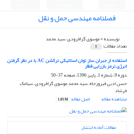
English
ورود به سامانه
ثبت نام
فصلنامه مهندسی حمل و نقل
نویسنده =
موسوی گزافرودی، سید محمد
تعداد مقالات:
1
استفاده از جبران ساز توان استاتیکی ترکشن AC با در نظر گرفتن
انرژی ترمز باززایی قطار
دوره 9، شماره 1، پاییز 1396، صفحه
37-50
حسن ادبی فیروزجاه، سید محمد موسوی گزافرودی، سیامک
فرشاد
اصل مقاله
مشاهده مقاله
1.05 M
مقالات آماده انتشار