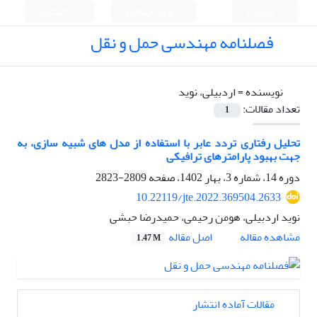
English
ورود به سامانه
ثبت نام
فصلنامه مهندسی حمل و نقل
نویسنده =
اردبیلی، نوید
تعداد مقالات:
1
تحلیل رفتاری تردد عابر با استفاده از مدل های شبیه سازی، به
جهت بهبود پارامترهای ترافیکی
دوره 14، شماره 3، بهار 1402، صفحه
2809-2823
10.22119/jte.2022.369504.2633
نوید اردبیلی، هومن رحیمی، حمیدرضا حبشی
اصل مقاله
مشاهده مقاله
1.47 M
مقالات آماده انتشار