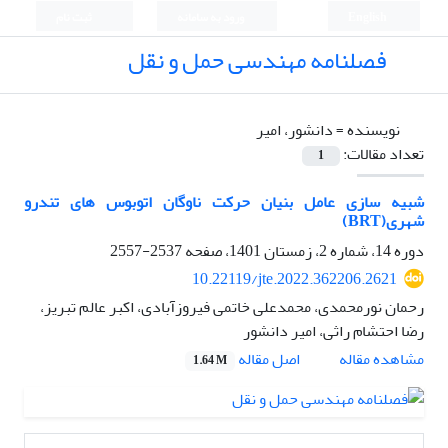
English
ورود به سامانه
ثبت نام
فصلنامه مهندسی حمل و نقل
نویسنده =
دانشور، امیر
تعداد مقالات:
1
شبیه سازی عامل بنیان حرکت ناوگان اتوبوس های تندرو
شهری(BRT)
دوره 14، شماره 2، زمستان 1401، صفحه
2537-2557
10.22119/jte.2022.362206.2621
رحمان نورمحمدی، محمدعلی خاتمی فیروزآبادی، اکبر عالم تبریز،
رضا احتشام راثی، امیر دانشور
اصل مقاله
مشاهده مقاله
1.64 M