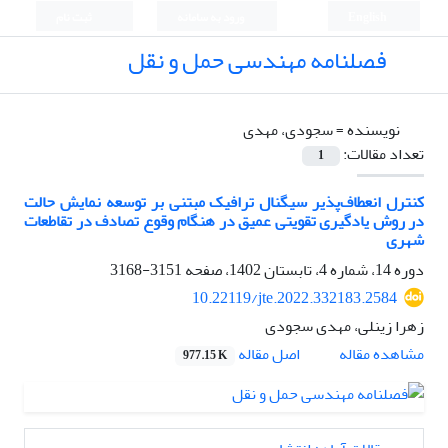
English
ورود به سامانه
ثبت نام
فصلنامه مهندسی حمل و نقل
نویسنده =
سجودی، مهدی
تعداد مقالات:
1
کنترل انعطاف‌پذیر سیگنال ترافیک مبتنی بر توسعه نمایش حالت
در روش یادگیری تقویتی عمیق در هنگام وقوع تصادف در تقاطعات
شهری
دوره 14، شماره 4، تابستان 1402، صفحه
3151-3168
10.22119/jte.2022.332183.2584
زهرا زینلی، مهدی سجودی
اصل مقاله
مشاهده مقاله
977.15 K