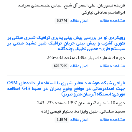
فریده تیموریان، علی اصغر آل‏ شیخ، عباس علیمحمدی سراب،
ابوالقاسم صادقی نیارکی
اصل مقاله
مشاهده مقاله
6.27 M
رویکردی نو در بررسی پیش بینی پذیری ترافیک شهری مبتنی بر
تئوری آشوب و پیش بینی جریان ترافیک شهر مشهد مبتنی بر
سیستم فازی- عصبی تطبیقی چندگانه
دوره 4، شماره 3، بهار 1392، صفحه
233-246
اصل مقاله
مشاهده مقاله
670.72 K
طراحی شبکه هوشمند معابر شهری با استفاده از داده‌های OSM
جهت امدادرسانی در مواقع وقوع بحران در محیط GIS (مطالعه
موردی: ایستگاه آبرسان مترو تبریز)
دوره 10، شماره 2، زمستان 1397، صفحه
233-243
سعید سلمانی، خلیل ولیزاده، بختیار فیضی زاده
اصل مقاله
مشاهده مقاله
1.19 M