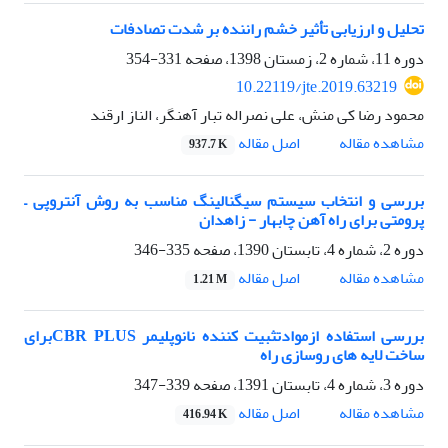
تحلیل و ارزیابی تأثیر خشم راننده بر شدت تصادفات
دوره 11، شماره 2، زمستان 1398، صفحه
331-354
10.22119/jte.2019.63219
محمود رضا کی منش، علی نصراله تبار آهنگر، الناز ارقند
اصل مقاله
مشاهده مقاله
937.7 K
بررسی و انتخاب سیستم سیگنالینگ مناسب به روش آنتروپی –
پرومتی برای راه آهن چابهار - زاهدان
دوره 2، شماره 4، تابستان 1390، صفحه
335-346
اصل مقاله
مشاهده مقاله
1.21 M
بررسی استفاده ازموادتثبیت کننده نانوپلیمر CBR PLUSبرای
ساخت لایه های روسازی راه
دوره 3، شماره 4، تابستان 1391، صفحه
339-347
اصل مقاله
مشاهده مقاله
416.94 K