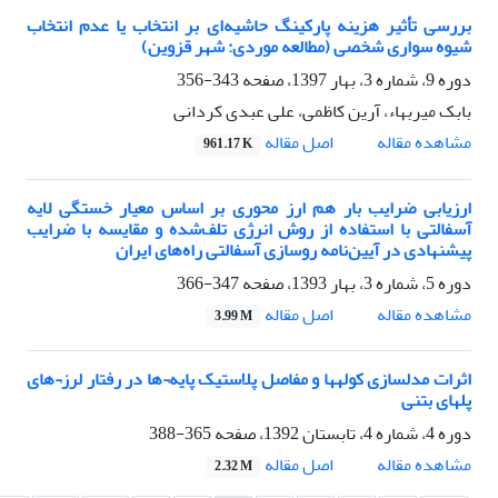
بررسی تأثیر هزینه پارکینگ حاشیه‌ای بر انتخاب یا عدم انتخاب
شیوه سواری شخصی (مطالعه موردی: شهر قزوین)
دوره 9، شماره 3، بهار 1397، صفحه
343-356
بابک میربهاء، آرین کاظمی، علی عبدی کردانی
اصل مقاله
مشاهده مقاله
961.17 K
ارزیابی ضرایب بار هم ارز محوری بر اساس معیار خستگی لایه
آسفالتی با استفاده از روش انرژی تلف‌شده و مقایسه با ضرایب
پیشنهادی در آیین‌نامه روسازی آسفالتی راه‌های ایران
دوره 5، شماره 3، بهار 1393، صفحه
347-366
اصل مقاله
مشاهده مقاله
3.99 M
اثرات مدل‎سازی کوله‎ها و مفاصل پلاستیک پایه¬ها در رفتار لرز¬ه‎ای
پلهای بتنی
دوره 4، شماره 4، تابستان 1392، صفحه
365-388
اصل مقاله
مشاهده مقاله
2.32 M