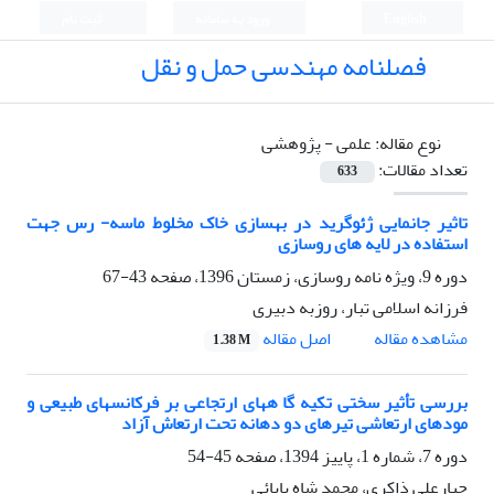
English
ورود به سامانه
ثبت نام
فصلنامه مهندسی حمل و نقل
نوع مقاله:
علمی - پژوهشی
تعداد مقالات:
633
تاثیر جانمایی ژئوگرید در بهسازی خاک مخلوط ماسه- رس جهت
استفاده در لایه های روسازی
دوره 9، ویژه نامه روسازی، زمستان 1396، صفحه
43-67
فرزانه اسلامی تبار، روزبه دبیری
اصل مقاله
مشاهده مقاله
1.38 M
بررسی تأثیر سختی تکیه گا ههای ارتجاعی بر فرکانسهای طبیعی و
مودهای ارتعاشی تیرهای دو دهانه تحت ارتعاش آزاد
دوره 7، شماره 1، پاییز 1394، صفحه
45-54
جبارعلی ذاکری، محمد شاه بابائی