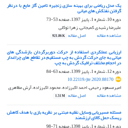
یک مدل ریاضی برای بهینه سازی زنجیره تامین گاز مایع با درنظر
گرفتن نفتکش های میانی
دوره 10، شماره 1، پاییز 1397، صفحه
53-73
علیرضا رشیدی کمیجانی، زهرا توکلی
اصل مقاله
مشاهده مقاله
921.86 K
ارزیابی عملکردی استفاده از حرکت دوربرگردان بازشدگی های
میانی به جای حرکت گردش به چپ مستقیم در تقاطع های چراغدار
در احجام مختلف ترافیک گردش به چپ
دوره 12، شماره 1، پاییز 1399، صفحه
63-84
10.22119/jte.2020.88170
امیرمسعود رحیمی، احمد اکبرزاده، محمود اکبرزاده، آرش مظاهری
اصل مقاله
مشاهده مقاله
1.51 M
مسئله مسیریابی وسایل نقلیه مبتنی بر نظریه بازی با هدف کاهش
ریسک حمل کالای ارزشمند
دوره 11، شماره 1، پاییز 1398، صفحه
71-98